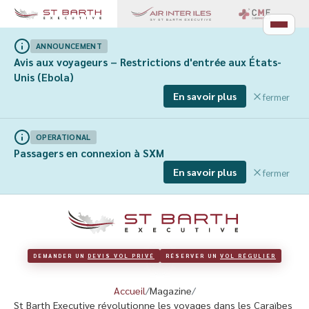
ANNOUNCEMENT
Avis aux voyageurs – Restrictions d'entrée aux États-
Unis (Ebola)
En savoir plus
fermer
OPERATIONAL
Passagers en connexion à SXM
En savoir plus
fermer
DEMANDER UN 
DEVIS VOL PRIVÉ
RÉSERVER UN 
VOL RÉGULIER
Accueil
Magazine
St Barth Executive révolutionne les voyages dans les Caraïbes