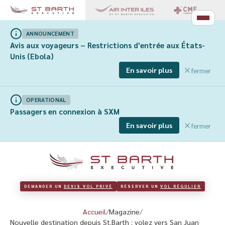
ANNOUNCEMENT
Avis aux voyageurs – Restrictions d'entrée aux États-
Unis (Ebola)
En savoir plus
fermer
OPERATIONAL
Passagers en connexion à SXM
En savoir plus
fermer
DEMANDER UN 
DEVIS VOL PRIVÉ
RÉSERVER UN 
VOL RÉGULIER
Accueil
Magazine
Nouvelle destination depuis St.Barth : volez vers San Juan